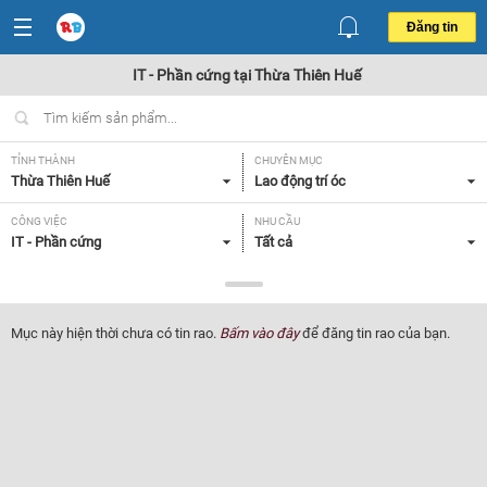
Đăng tin
IT - Phần cứng tại Thừa Thiên Huế
TỈNH THÀNH
CHUYÊN MỤC
Thừa Thiên Huế
Lao động trí óc
CÔNG VIỆC
NHU CẦU
IT - Phần cứng
Tất cả
LOẠI HÌNH
Tất cả
Mục này hiện thời chưa có tin rao.
Bấm vào đây
để đăng tin rao của bạn.
Lọc