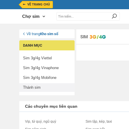
VỀ TRANG CHỦ
Chợ sim
Về trang
Kho sim số
SIM
DANH MỤC
Sim 3g/4g Viettel
Sim 3g/4g Vinaphone
Sim 3g/4g Mobifone
Thánh sim
Các chuyên mục liên quan
Vip, tứ quý, ngũ quý
Sim lặp, kép, taxi