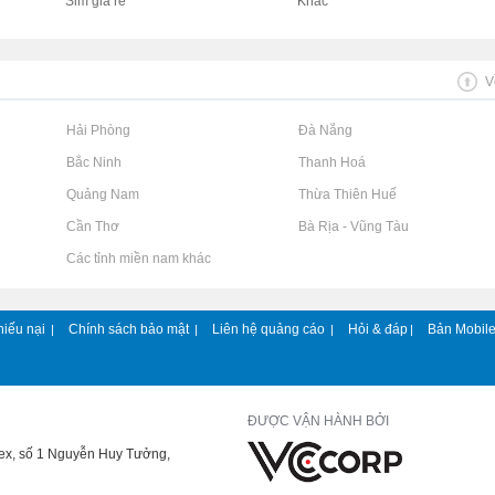
Sim giá rẻ
Khác
V
Rao vặt tại Hải Phòng
Rao vặt tại Đà Nẵng
Rao vặt tại Bắc Ninh
Rao vặt tại Thanh Hoá
Rao vặt tại Quảng Nam
Rao vặt tại Thừa Thiên Huế
Rao vặt tại Cần Thơ
Rao vặt tại Bà Rịa - Vũng Tàu
Rao vặt tại Các tỉnh miền nam khác
hiếu nại
Chính sách bảo mật
Liên hệ quảng cáo
Hỏi & đáp
Bản Mobil
|
|
|
|
ĐƯỢC VẬN HÀNH BỞI
lex, số 1 Nguyễn Huy Tưởng,