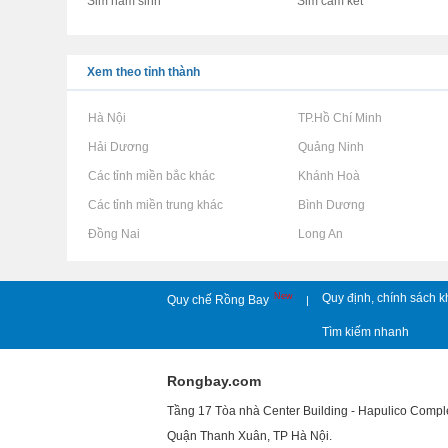
Sim năm sinh
Sim cam kết
Xem theo tỉnh thành
Rao vặt tại Hà Nội
Rao vặt tại TP.Hồ Chí Minh
Rao vặt tại Hải Dương
Rao vặt tại Quảng Ninh
Rao vặt tại Các tỉnh miền bắc khác
Rao vặt tại Khánh Hoà
Rao vặt tại Các tỉnh miền trung khác
Rao vặt tại Bình Dương
Rao vặt tại Đồng Nai
Rao vặt tại Long An
New
Quy định, chính sách k
Quy chế Rồng Bay
|
Tìm kiếm nhanh
Rongbay.com
Tầng 17 Tòa nhà Center Building - Hapulico Comp
Quận Thanh Xuân, TP Hà Nội.