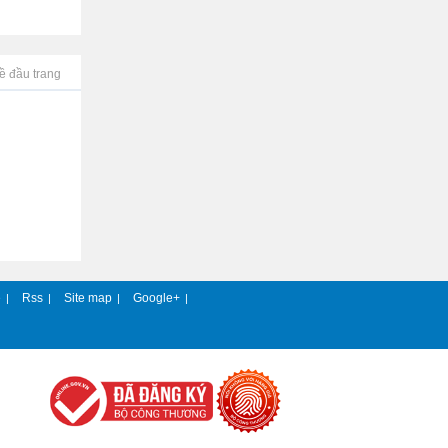
ề đầu trang
e
Rss
Site map
Google+
|
|
|
|