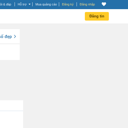
ỏi & đáp
Hỗ trợ
Mua quảng cáo
Đăng ký
Đăng nhập
Đăng tin
số đẹp