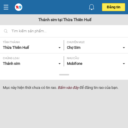
Đăng tin
Thánh sim tại Thừa Thiên Huế
TỈNH THÀNH
CHUYÊN MỤC
Thừa Thiên Huế
Chợ Sim
CHỦNG LOẠI
NHU CẦU
Thánh sim
Mobifone
GIÁ
Tất cả
Mục này hiện thời chưa có tin rao.
Bấm vào đây
để đăng tin rao của bạn.
Lọc