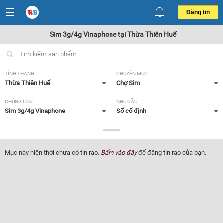
Đăng tin
Sim 3g/4g Vinaphone tại Thừa Thiên Huế
TỈNH THÀNH
CHUYÊN MỤC
Thừa Thiên Huế
Chợ Sim
CHỦNG LOẠI
NHU CẦU
Sim 3g/4g Vinaphone
Số cố định
GIÁ
Tất cả
Mục này hiện thời chưa có tin rao.
Bấm vào đây
để đăng tin rao của bạn.
Lọc