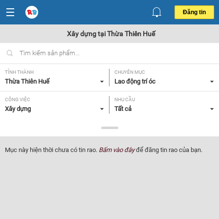
Đăng tin
Xây dựng tại Thừa Thiên Huế
TỈNH THÀNH
CHUYÊN MỤC
Thừa Thiên Huế
Lao động trí óc
CÔNG VIỆC
NHU CẦU
Xây dựng
Tất cả
LOẠI HÌNH
Tất cả
Mục này hiện thời chưa có tin rao.
Bấm vào đây
để đăng tin rao của bạn.
Lọc