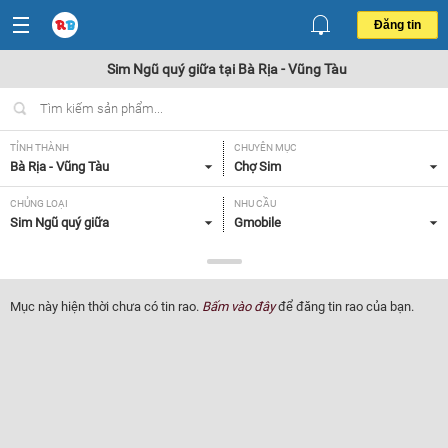
Đăng tin
Sim Ngũ quý giữa tại Bà Rịa - Vũng Tàu
TỈNH THÀNH
CHUYÊN MỤC
Bà Rịa - Vũng Tàu
Chợ Sim
CHỦNG LOẠI
NHU CẦU
Sim Ngũ quý giữa
Gmobile
GIÁ
Tất cả
Mục này hiện thời chưa có tin rao.
Bấm vào đây
để đăng tin rao của bạn.
Lọc