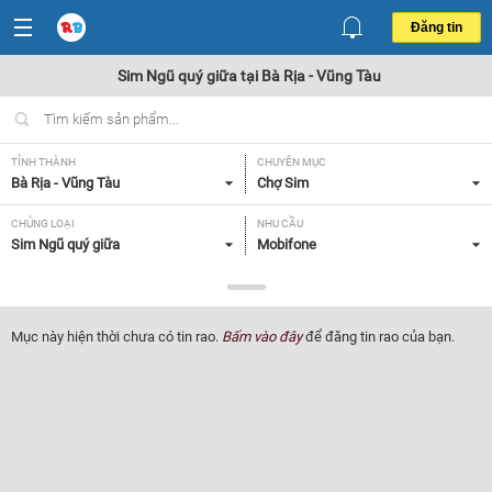
Đăng tin
Sim Ngũ quý giữa tại Bà Rịa - Vũng Tàu
TỈNH THÀNH
CHUYÊN MỤC
Bà Rịa - Vũng Tàu
Chợ Sim
CHỦNG LOẠI
NHU CẦU
Sim Ngũ quý giữa
Mobifone
GIÁ
Tất cả
Mục này hiện thời chưa có tin rao.
Bấm vào đây
để đăng tin rao của bạn.
Lọc