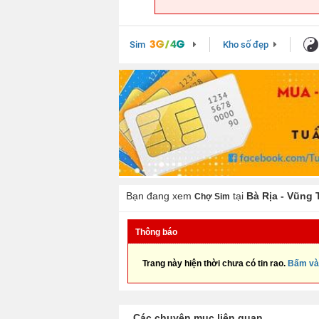
Sim
Kho số đẹp
Bạn đang xem
tại
Bà Rịa - Vũng 
Chợ Sim
Thông báo
Trang này hiện thời chưa có tin rao.
Bấm và
Các chuyên mục liên quan