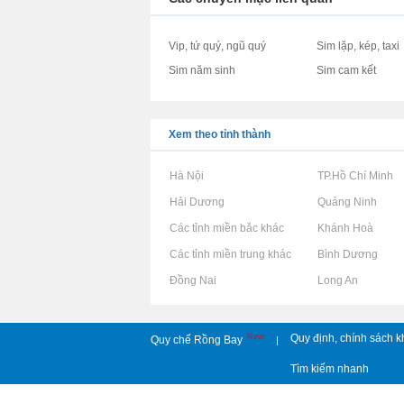
Vip, tứ quý, ngũ quý
Sim lặp, kép, taxi
Sim năm sinh
Sim cam kết
Xem theo tỉnh thành
Rao vặt tại Hà Nội
Rao vặt tại TP.Hồ Chí Minh
Rao vặt tại Hải Dương
Rao vặt tại Quảng Ninh
Rao vặt tại Các tỉnh miền bắc khác
Rao vặt tại Khánh Hoà
Rao vặt tại Các tỉnh miền trung khác
Rao vặt tại Bình Dương
Rao vặt tại Đồng Nai
Rao vặt tại Long An
New
Quy định, chính sách k
Quy chế Rồng Bay
|
Tìm kiếm nhanh