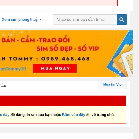
Xem sim phong thuỷ
Mua tin Vip
Tàu
o đây
để đăng tin rao của bạn hoặc
Bấm vào đây
để về trang chủ.