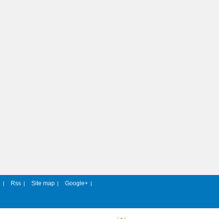
e
Rss
Site map
Google+
|
|
|
|