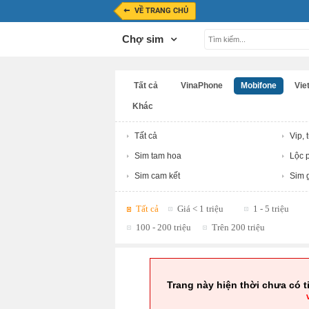
VỀ TRANG CHỦ
Chợ sim
Tất cả
VinaPhone
Mobifone
Viet
Khác
Tất cả
Vip, 
Sim tam hoa
Lộc p
Sim cam kết
Sim g
Tất cả
Giá < 1 triệu
1 - 5 triệu
100 - 200 triệu
Trên 200 triệu
Trang này hiện thời chưa có t