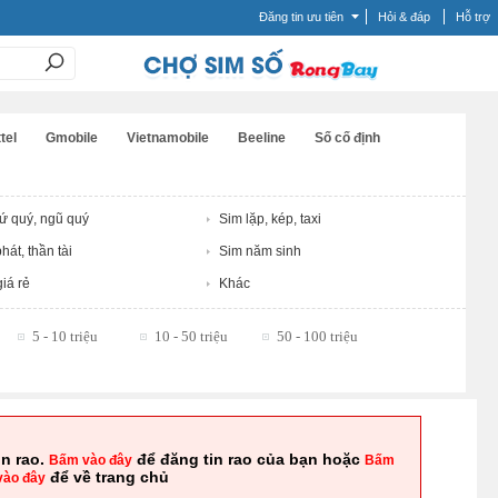
Đăng tin ưu tiên
Hỏi & đáp
Hỗ trợ
tel
Gmobile
Vietnamobile
Beeline
Số cố định
tứ quý, ngũ quý
Sim lặp, kép, taxi
hát, thần tài
Sim năm sinh
iá rẻ
Khác
5 - 10 triệu
10 - 50 triệu
50 - 100 triệu
in rao.
để đăng tin rao của bạn hoặc
Bấm vào đây
Bấm
để về trang chủ
vào đây