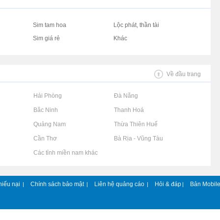
Sim tam hoa
Lộc phát, thần tài
Sim giá rẻ
Khác
Về đầu trang
Rao vặt tại Hải Phòng
Rao vặt tại Đà Nẵng
Rao vặt tại Bắc Ninh
Rao vặt tại Thanh Hoá
Rao vặt tại Quảng Nam
Rao vặt tại Thừa Thiên Huế
Rao vặt tại Cần Thơ
Rao vặt tại Bà Rịa - Vũng Tàu
Rao vặt tại Các tỉnh miền nam khác
hiếu nại
Chính sách bảo mật
Liên hệ quảng cáo
Hỏi & đáp
Bản Mobil
|
|
|
|