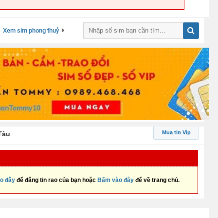
Xem sim phong thuỷ
Mua tin Vip
Tàu
o đây
để đăng tin rao của bạn hoặc
Bấm vào đây
để về trang chủ.