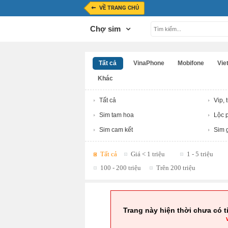
VỀ TRANG CHỦ
Chợ sim
Tất cả
VinaPhone
Mobifone
Viet
Khác
Tất cả
Vip, 
Sim tam hoa
Lộc p
Sim cam kết
Sim g
Tất cả
Giá < 1 triệu
1 - 5 triệu
100 - 200 triệu
Trên 200 triệu
Trang này hiện thời chưa có t