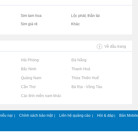
Sim tam hoa
Lộc phát, thần tài
Sim giá rẻ
Khác
Về đầu trang
Rao vặt tại Hải Phòng
Rao vặt tại Đà Nẵng
Rao vặt tại Bắc Ninh
Rao vặt tại Thanh Hoá
Rao vặt tại Quảng Nam
Rao vặt tại Thừa Thiên Huế
Rao vặt tại Cần Thơ
Rao vặt tại Bà Rịa - Vũng Tàu
Rao vặt tại Các tỉnh miền nam khác
hiếu nại
Chính sách bảo mật
Liên hệ quảng cáo
Hỏi & đáp
Bản Mobil
|
|
|
|