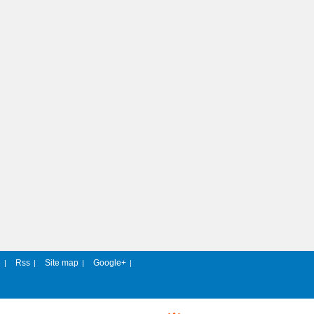
e
Rss
Site map
Google+
|
|
|
|