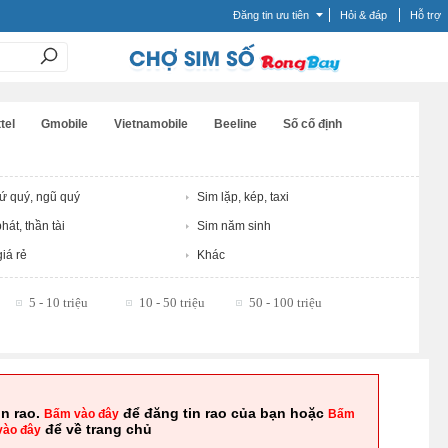
Đăng tin ưu tiên
Hỏi & đáp
Hỗ trợ
tel
Gmobile
Vietnamobile
Beeline
Số cố định
tứ quý, ngũ quý
Sim lặp, kép, taxi
hát, thần tài
Sim năm sinh
iá rẻ
Khác
5 - 10 triệu
10 - 50 triệu
50 - 100 triệu
in rao.
để đăng tin rao của bạn hoặc
Bấm vào đây
Bấm
để về trang chủ
vào đây