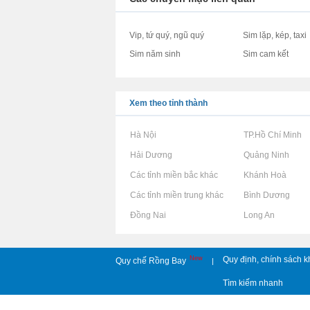
Vip, tứ quý, ngũ quý
Sim lặp, kép, taxi
Sim năm sinh
Sim cam kết
Xem theo tỉnh thành
Rao vặt tại Hà Nội
Rao vặt tại TP.Hồ Chí Minh
Rao vặt tại Hải Dương
Rao vặt tại Quảng Ninh
Rao vặt tại Các tỉnh miền bắc khác
Rao vặt tại Khánh Hoà
Rao vặt tại Các tỉnh miền trung khác
Rao vặt tại Bình Dương
Rao vặt tại Đồng Nai
Rao vặt tại Long An
New
Quy định, chính sách k
Quy chế Rồng Bay
|
Tìm kiếm nhanh