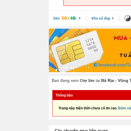
Sim
Kho số đẹp
Bạn đang xem
tại
Bà Rịa - Vũng 
Chợ Sim
Thông báo
Trang này hiện thời chưa có tin rao.
Bấm và
Các chuyên mục liên quan