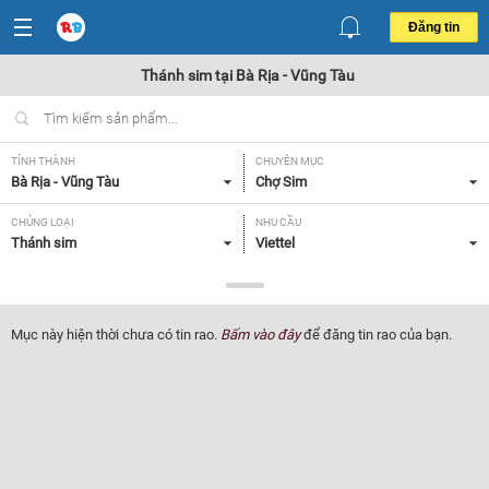
Đăng tin
Thánh sim tại Bà Rịa - Vũng Tàu
TỈNH THÀNH
CHUYÊN MỤC
Bà Rịa - Vũng Tàu
Chợ Sim
CHỦNG LOẠI
NHU CẦU
Thánh sim
Viettel
GIÁ
Tất cả
Mục này hiện thời chưa có tin rao.
Bấm vào đây
để đăng tin rao của bạn.
Lọc