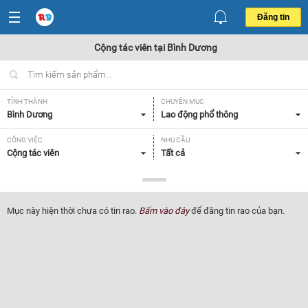
Đăng tin
Cộng tác viên tại Bình Dương
TỈNH THÀNH
CHUYÊN MỤC
Bình Dương
Lao động phổ thông
CÔNG VIỆC
NHU CẦU
Cộng tác viên
Tất cả
LOẠI HÌNH
Tất cả
Mục này hiện thời chưa có tin rao.
Bấm vào đây
để đăng tin rao của bạn.
Lọc