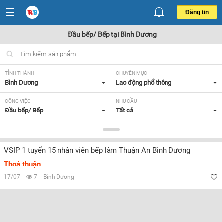
Đăng tin
Đầu bếp/ Bếp tại Bình Dương
TỈNH THÀNH
CHUYÊN MỤC
Bình Dương
Lao động phổ thông
CÔNG VIỆC
NHU CẦU
Đầu bếp/ Bếp
Tất cả
LOẠI HÌNH
Tất cả
VSIP 1 tuyển 15 nhân viên bếp làm Thuận An Bình Dương
Thoả thuận
Lọc
17/07
7
Bình Dương