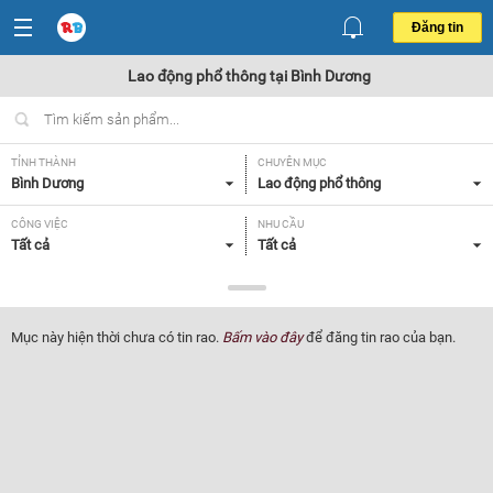
Đăng tin
Lao động phổ thông tại Bình Dương
TỈNH THÀNH
CHUYÊN MỤC
Bình Dương
Lao động phổ thông
CÔNG VIỆC
NHU CẦU
Tất cả
Tất cả
LOẠI HÌNH
Tất cả
Mục này hiện thời chưa có tin rao.
Bấm vào đây
để đăng tin rao của bạn.
Lọc