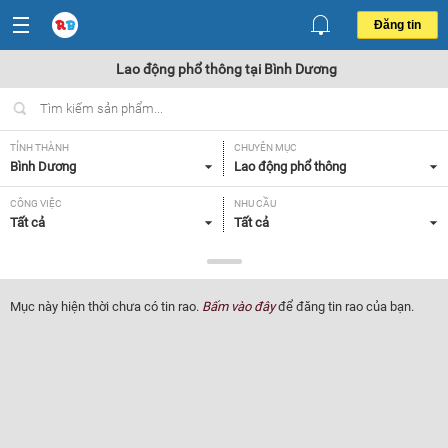
Đăng tin
Lao động phổ thông tại Bình Dương
TỈNH THÀNH
CHUYÊN MỤC
Bình Dương
Lao động phổ thông
CÔNG VIỆC
NHU CẦU
Tất cả
Tất cả
LOẠI HÌNH
Tất cả
Mục này hiện thời chưa có tin rao.
Bấm vào đây
để đăng tin rao của bạn.
Lọc