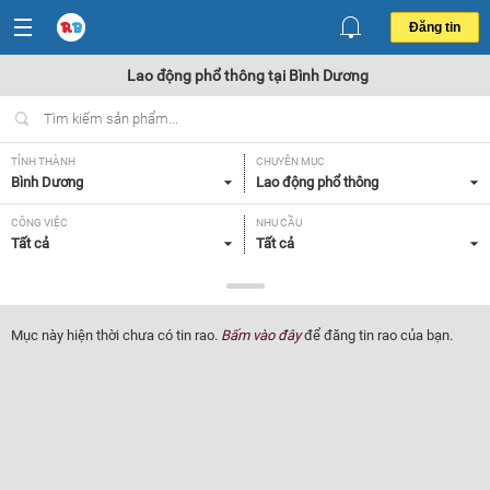
Đăng tin
Lao động phổ thông tại Bình Dương
TỈNH THÀNH
CHUYÊN MỤC
Bình Dương
Lao động phổ thông
CÔNG VIỆC
NHU CẦU
Tất cả
Tất cả
LOẠI HÌNH
Tất cả
Mục này hiện thời chưa có tin rao.
Bấm vào đây
để đăng tin rao của bạn.
Lọc