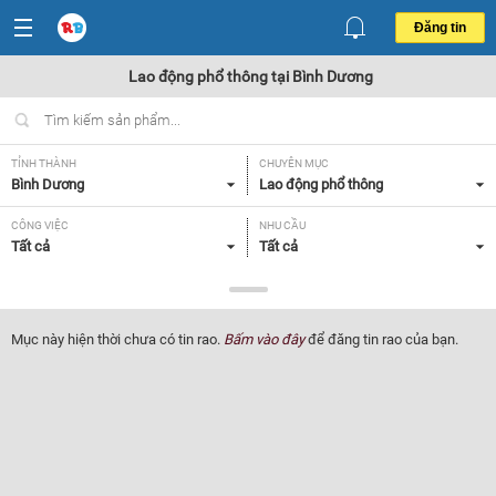
Đăng tin
Lao động phổ thông tại Bình Dương
TỈNH THÀNH
CHUYÊN MỤC
Bình Dương
Lao động phổ thông
CÔNG VIỆC
NHU CẦU
Tất cả
Tất cả
LOẠI HÌNH
Tất cả
Mục này hiện thời chưa có tin rao.
Bấm vào đây
để đăng tin rao của bạn.
Lọc