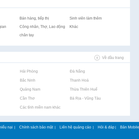
Bán hàng, tiếp thị
Sinh viên làm thêm
gian
Công nhân, Thợ, Lao động
Khác
chân tay
Về đầu trang
Rao vặt tại Hải Phòng
Rao vặt tại Đà Nẵng
Rao vặt tại Bắc Ninh
Rao vặt tại Thanh Hoá
Rao vặt tại Quảng Nam
Rao vặt tại Thừa Thiên Huế
Rao vặt tại Cần Thơ
Rao vặt tại Bà Rịa - Vũng Tàu
Rao vặt tại Các tỉnh miền nam khác
hiếu nại
Chính sách bảo mật
Liên hệ quảng cáo
Hỏi & đáp
Bản Mobil
|
|
|
|