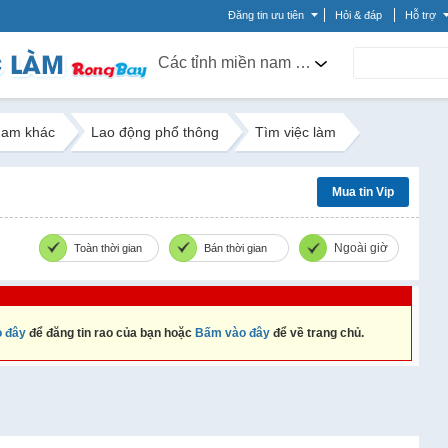
Đăng tin ưu tiên
Hỏi & đáp
Hỗ trợ
Các tỉnh miền nam khác
nam khác
Lao động phổ thông
Tìm việc làm
Mua tin Vip
Ngoài giờ
Toàn thời gian
Bán thời gian
 đây
để đăng tin rao của bạn hoặc
Bấm vào đây
để về trang chủ.