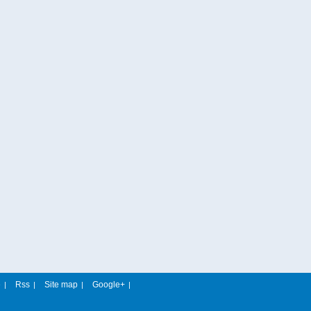
e
Rss
Site map
Google+
|
|
|
|