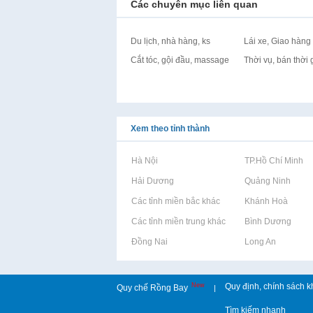
Các chuyên mục liên quan
Du lịch, nhà hàng, ks
Lái xe, Giao hàng
Cắt tóc, gội đầu, massage
Thời vụ, bán thời 
Xem theo tỉnh thành
Rao vặt tại Hà Nội
Rao vặt tại TP.Hồ Chí Minh
Rao vặt tại Hải Dương
Rao vặt tại Quảng Ninh
Rao vặt tại Các tỉnh miền bắc khác
Rao vặt tại Khánh Hoà
Rao vặt tại Các tỉnh miền trung khác
Rao vặt tại Bình Dương
Rao vặt tại Đồng Nai
Rao vặt tại Long An
New
Quy định, chính sách k
Quy chế Rồng Bay
|
Tìm kiếm nhanh