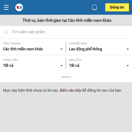
Đăng tin
Thời vụ, bán thời gian tại Các tỉnh miền nam khác
TỈNH THÀNH
CHUYÊN MỤC
Các tỉnh miền nam khác
Lao động phổ thông
CÔNG VIỆC
NHU CẦU
Tất cả
Tất cả
LOẠI HÌNH
Tất cả
Mục này hiện thời chưa có tin rao.
Bấm vào đây
để đăng tin rao của bạn.
Lọc