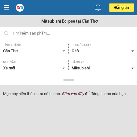
Đăng tin
Mitsubishi Eclipse tại Cần Thơ
TỈNH THÀNH
CHUYÊN MỤC
Cần Thơ
Ô tô
NHU CẦU
HÃNG XE
Xe mới
Mitsubishi
DÒNG XE
NĂM SẢN XUẤT
Eclipse
Tất cả
Mục này hiện thời chưa có tin rao.
Bấm vào đây
để đăng tin rao của bạn.
GIÁ XE
XUẤT XỨ
Tất cả
Tất cả
HỘP SỐ
Tất cả