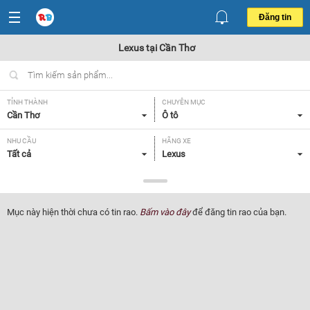
Đăng tin
Lexus tại Cần Thơ
TỈNH THÀNH
CHUYÊN MỤC
Cần Thơ
Ô tô
NHU CẦU
HÃNG XE
Tất cả
Lexus
DÒNG XE
NĂM SẢN XUẤT
Tất cả
Tất cả
Mục này hiện thời chưa có tin rao.
Bấm vào đây
để đăng tin rao của bạn.
GIÁ XE
XUẤT XỨ
Tất cả
Tất cả
HỘP SỐ
Tất cả