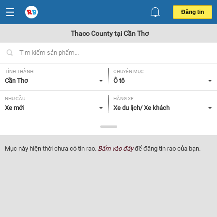
Đăng tin
Thaco County tại Cần Thơ
TỈNH THÀNH
CHUYÊN MỤC
Cần Thơ
Ô tô
NHU CẦU
HÃNG XE
Xe mới
Xe du lịch/ Xe khách
DÒNG XE
NĂM SẢN XUẤT
Thaco County
Tất cả
Mục này hiện thời chưa có tin rao.
Bấm vào đây
để đăng tin rao của bạn.
GIÁ XE
XUẤT XỨ
Tất cả
Tất cả
HỘP SỐ
Tất cả