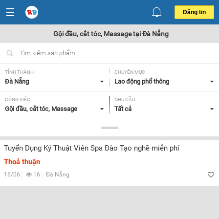
Đăng tin
Gội đầu, cắt tóc, Massage tại Đà Nẵng
TỈNH THÀNH
CHUYÊN MỤC
Đà Nẵng
Lao động phổ thông
CÔNG VIỆC
NHU CẦU
Gội đầu, cắt tóc, Massage
Tất cả
LOẠI HÌNH
Tất cả
Tuyển Dụng Ký Thuật Viên Spa Đào Tạo nghề miễn phí
Thoả thuận
Lọc
16/06
16
Đà Nẵng