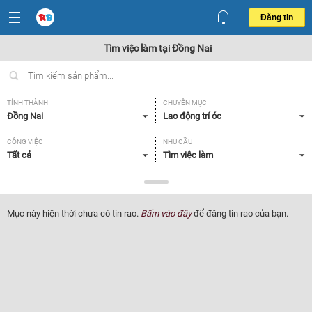
Đăng tin
Tìm việc làm tại Đồng Nai
TỈNH THÀNH
CHUYÊN MỤC
Đồng Nai
Lao động trí óc
CÔNG VIỆC
NHU CẦU
Tất cả
Tìm việc làm
LOẠI HÌNH
Tất cả
Mục này hiện thời chưa có tin rao.
Bấm vào đây
để đăng tin rao của bạn.
Lọc