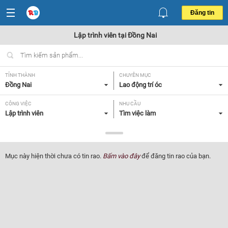
Đăng tin
Lập trình viên tại Đồng Nai
TỈNH THÀNH
CHUYÊN MỤC
Đồng Nai
Lao động trí óc
CÔNG VIỆC
NHU CẦU
Lập trình viên
Tìm việc làm
LOẠI HÌNH
Tất cả
Mục này hiện thời chưa có tin rao.
Bấm vào đây
để đăng tin rao của bạn.
Lọc