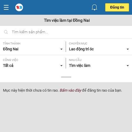
Đăng tin
Tìm việc làm tại Đồng Nai
TỈNH THÀNH
CHUYÊN MỤC
Đồng Nai
Lao động trí óc
CÔNG VIỆC
NHU CẦU
Tất cả
Tìm việc làm
LOẠI HÌNH
Tất cả
Mục này hiện thời chưa có tin rao.
Bấm vào đây
để đăng tin rao của bạn.
Lọc