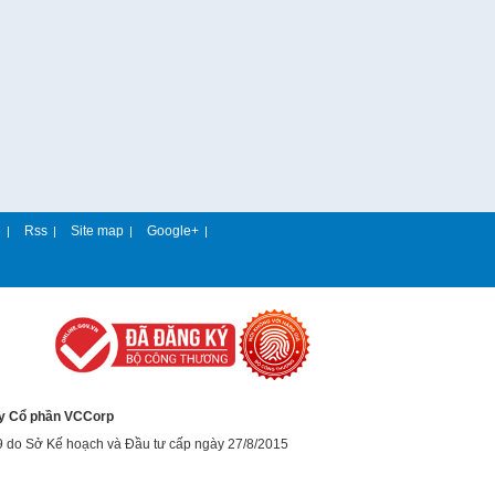
e
Rss
Site map
Google+
|
|
|
|
y Cổ phần VCCorp
9 do Sở Kế hoạch và Đầu tư cấp ngày 27/8/2015