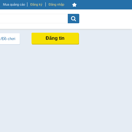
Mua quảng cáo
Đăng ký
Đăng nhập
Đăng tin
 /Đồ chơi