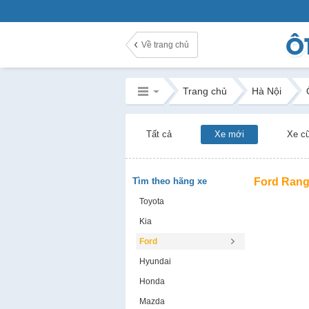
Về trang chủ
Trang chủ
Hà Nội
Tất cả
Xe mới
Xe c
Tìm theo hãng xe
Ford Rang
Toyota
Kia
Ford
Hyundai
Honda
Mazda