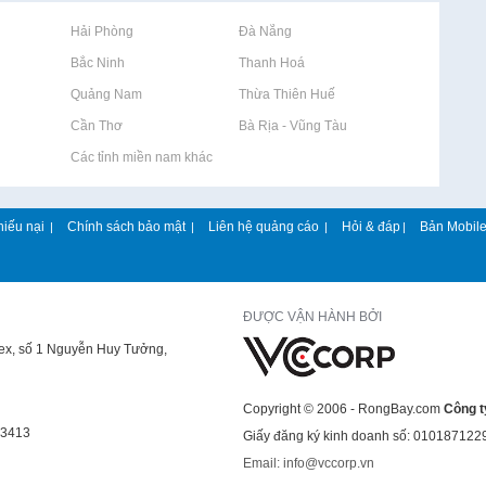
Rao vặt tại Hải Phòng
Rao vặt tại Đà Nẵng
Rao vặt tại Bắc Ninh
Rao vặt tại Thanh Hoá
Rao vặt tại Quảng Nam
Rao vặt tại Thừa Thiên Huế
Rao vặt tại Cần Thơ
Rao vặt tại Bà Rịa - Vũng Tàu
Rao vặt tại Các tỉnh miền nam khác
hiếu nại
Chính sách bảo mật
Liên hệ quảng cáo
Hỏi & đáp
Bản Mobil
|
|
|
|
ĐƯỢC VẬN HÀNH BỞI
lex, số 1 Nguyễn Huy Tưởng,
Copyright © 2006 - RongBay.com
Công t
43413
Giấy đăng ký kinh doanh số: 010187122
Email: info@vccorp.vn