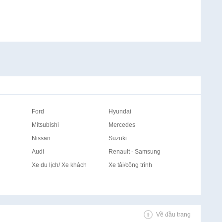
Ford
Hyundai
Mitsubishi
Mercedes
Nissan
Suzuki
Audi
Renault - Samsung
Xe du lịch/ Xe khách
Xe tải/công trình
Về đầu trang