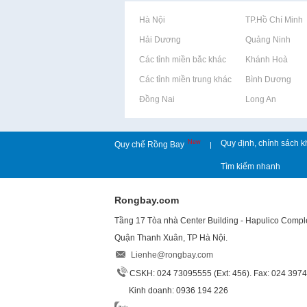
Rao vặt tại Hà Nội
Rao vặt tại TP.Hồ Chí Minh
Rao vặt tại Hải Dương
Rao vặt tại Quảng Ninh
Rao vặt tại Các tỉnh miền bắc khác
Rao vặt tại Khánh Hoà
Rao vặt tại Các tỉnh miền trung khác
Rao vặt tại Bình Dương
Rao vặt tại Đồng Nai
Rao vặt tại Long An
New
Quy định, chính sách k
Quy chế Rồng Bay
|
Tìm kiếm nhanh
Rongbay.com
Tầng 17 Tòa nhà Center Building - Hapulico Comp
Quận Thanh Xuân, TP Hà Nội.
Lienhe@rongbay.com
CSKH: 024 73095555 (Ext: 456). Fax: 024 397
Kinh doanh: 0936 194 226