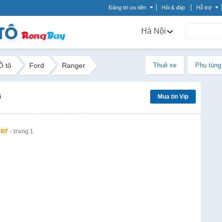
Đăng tin ưu tiên
Hỏi & đáp
Hỗ trợ
Hà Nội
Ô tô
Ford
Ranger
Thuê xe
Phụ tùng
ũ
Mua tin Vip
er
- trang 1