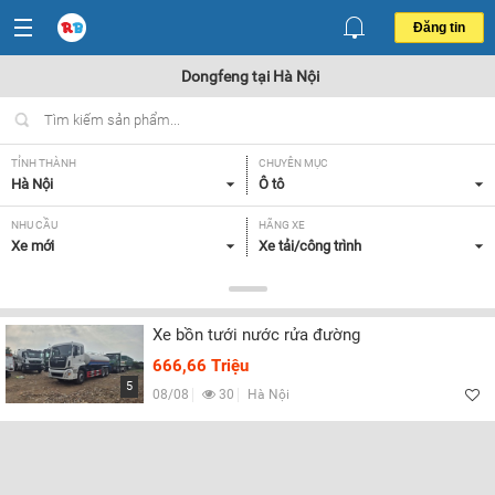
Đăng tin
Dongfeng tại Hà Nội
TỈNH THÀNH
CHUYÊN MỤC
Hà Nội
Ô tô
NHU CẦU
HÃNG XE
Xe mới
Xe tải/công trình
DÒNG XE
NĂM SẢN XUẤT
Dongfeng
Tất cả
Xe bồn tưới nước rửa đường
GIÁ XE
XUẤT XỨ
666,66 Triệu
Tất cả
Tất cả
5
08/08
30
Hà Nội
HỘP SỐ
Tất cả