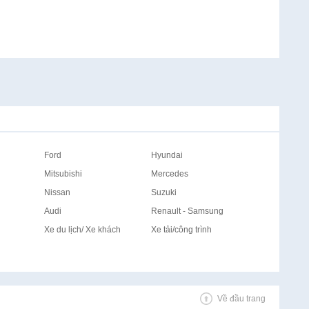
Ford
Hyundai
Mitsubishi
Mercedes
Nissan
Suzuki
Audi
Renault - Samsung
Xe du lịch/ Xe khách
Xe tải/công trình
Về đầu trang