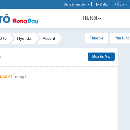
Đăng tin ưu tiên
Hỏi & đáp
Hỗ trợ
Hà Nội
Ô tô
Hyundai
Accent
Thuê xe
Phụ tùng
ũ
Mua tin Vip
ccent
- trang 1