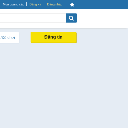
Mua quảng cáo
Đăng ký
Đăng nhập
Đăng tin
 /Đồ chơi