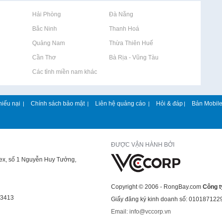
Rao vặt tại Hải Phòng
Rao vặt tại Đà Nẵng
Rao vặt tại Bắc Ninh
Rao vặt tại Thanh Hoá
Rao vặt tại Quảng Nam
Rao vặt tại Thừa Thiên Huế
Rao vặt tại Cần Thơ
Rao vặt tại Bà Rịa - Vũng Tàu
Rao vặt tại Các tỉnh miền nam khác
hiếu nại
Chính sách bảo mật
Liên hệ quảng cáo
Hỏi & đáp
Bản Mobil
|
|
|
|
ĐƯỢC VẬN HÀNH BỞI
lex, số 1 Nguyễn Huy Tưởng,
Copyright © 2006 - RongBay.com
Công t
43413
Giấy đăng ký kinh doanh số: 010187122
Email: info@vccorp.vn