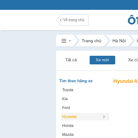
Về trang chủ
Trang chủ
Hà Nội
Tất cả
Xe mới
Xe c
Tìm theo hãng xe
Hyundai A
Toyota
Kia
Ford
Hyundai
Honda
Mazda