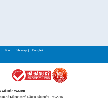
e
Rss
Site map
Google+
|
|
|
|
y Cổ phần VCCorp
9 do Sở Kế hoạch và Đầu tư cấp ngày 27/8/2015