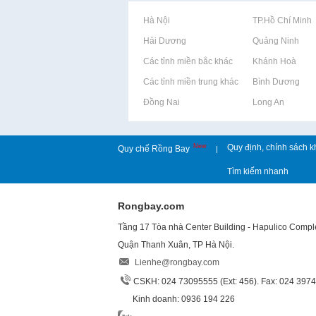
Rao vặt tại Hà Nội
Rao vặt tại TP.Hồ Chí Minh
Rao vặt tại Hải Dương
Rao vặt tại Quảng Ninh
Rao vặt tại Các tỉnh miền bắc khác
Rao vặt tại Khánh Hoà
Rao vặt tại Các tỉnh miền trung khác
Rao vặt tại Bình Dương
Rao vặt tại Đồng Nai
Rao vặt tại Long An
New
Quy định, chính sách k
Quy chế Rồng Bay
|
Tìm kiếm nhanh
Rongbay.com
Tầng 17 Tòa nhà Center Building - Hapulico Comp
Quận Thanh Xuân, TP Hà Nội.
Lienhe@rongbay.com
CSKH: 024 73095555 (Ext: 456). Fax: 024 397
Kinh doanh: 0936 194 226