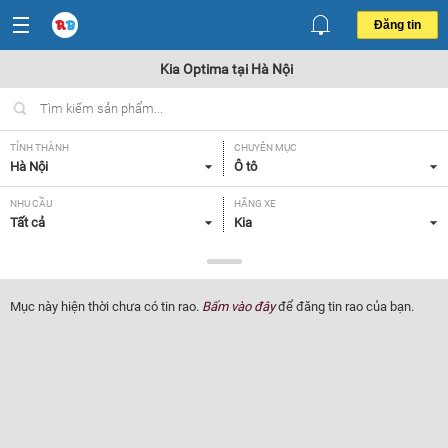
Đăng tin
Kia Optima tại Hà Nội
TỈNH THÀNH
CHUYÊN MỤC
Hà Nội
Ô tô
NHU CẦU
HÃNG XE
Tất cả
Kia
DÒNG XE
NĂM SẢN XUẤT
Optima
Tất cả
Mục này hiện thời chưa có tin rao.
Bấm vào đây
để đăng tin rao của bạn.
GIÁ XE
XUẤT XỨ
Tất cả
Tất cả
HỘP SỐ
Tất cả