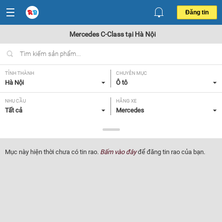
Đăng tin
Mercedes C-Class tại Hà Nội
TỈNH THÀNH
CHUYÊN MỤC
Hà Nội
Ô tô
NHU CẦU
HÃNG XE
Tất cả
Mercedes
DÒNG XE
NĂM SẢN XUẤT
C-Class
Tất cả
Mục này hiện thời chưa có tin rao.
Bấm vào đây
để đăng tin rao của bạn.
GIÁ XE
XUẤT XỨ
Tất cả
Tất cả
HỘP SỐ
Tất cả