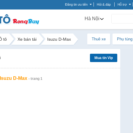
Đăng tin ưu tiên
Hỏi & đáp
Hỗ trợ
Hà Nội
Ô tô
Xe bán tải
Isuzu D-Max
Thuê xe
Phụ tùng
ũ
Mua tin Vip
 Isuzu D-Max
- trang 1