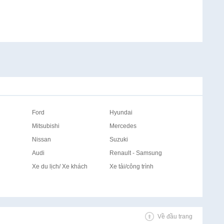
Ford
Hyundai
Mitsubishi
Mercedes
Nissan
Suzuki
Audi
Renault - Samsung
Xe du lịch/ Xe khách
Xe tải/công trình
Về đầu trang