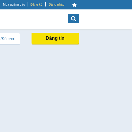
Mua quảng cáo
Đăng ký
Đăng nhập
Đăng tin
 /Đồ chơi