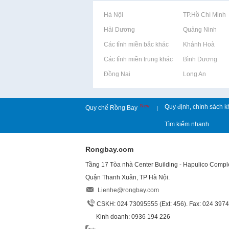
Rao vặt tại Hà Nội
Rao vặt tại TP.Hồ Chí Minh
Rao vặt tại Hải Dương
Rao vặt tại Quảng Ninh
Rao vặt tại Các tỉnh miền bắc khác
Rao vặt tại Khánh Hoà
Rao vặt tại Các tỉnh miền trung khác
Rao vặt tại Bình Dương
Rao vặt tại Đồng Nai
Rao vặt tại Long An
New
Quy định, chính sách k
Quy chế Rồng Bay
|
Tìm kiếm nhanh
Rongbay.com
Tầng 17 Tòa nhà Center Building - Hapulico Comp
Quận Thanh Xuân, TP Hà Nội.
Lienhe@rongbay.com
CSKH: 024 73095555 (Ext: 456). Fax: 024 397
Kinh doanh: 0936 194 226