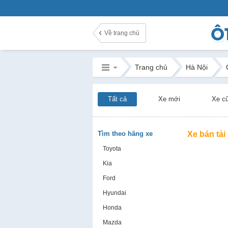
Về trang chủ
Trang chủ
Hà Nội
Tất cả
Xe mới
Xe c
Tìm theo hãng xe
Xe bán tải
Toyota
Kia
Ford
Hyundai
Honda
Mazda