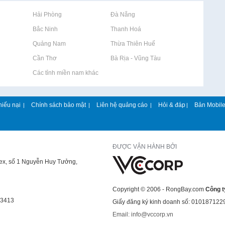
Rao vặt tại Hải Phòng
Rao vặt tại Đà Nẵng
Rao vặt tại Bắc Ninh
Rao vặt tại Thanh Hoá
Rao vặt tại Quảng Nam
Rao vặt tại Thừa Thiên Huế
Rao vặt tại Cần Thơ
Rao vặt tại Bà Rịa - Vũng Tàu
Rao vặt tại Các tỉnh miền nam khác
hiếu nại
Chính sách bảo mật
Liên hệ quảng cáo
Hỏi & đáp
Bản Mobil
|
|
|
|
ĐƯỢC VẬN HÀNH BỞI
lex, số 1 Nguyễn Huy Tưởng,
Copyright © 2006 - RongBay.com
Công t
43413
Giấy đăng ký kinh doanh số: 010187122
Email: info@vccorp.vn