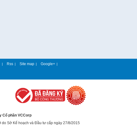
e
Rss
Site map
Google+
|
|
|
|
y Cổ phần VCCorp
9 do Sở Kế hoạch và Đầu tư cấp ngày 27/8/2015