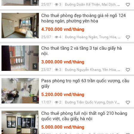
4
25/07
3
Đường Doãn Kế Thiện, Mai Dịch, Hà Nội
Cho thuê phòng đẹp thoáng giá rẻ ngõ 124
hoàng ngân, phường yên hòa
4.700.000 vnđ/tháng
4
25/07
4
Đường Hoàng Ngân, Trung Hòa, Hà Nội
Cho thuê tầng 2 và tầng 3 tại cầu giấy hà
nội.
3.000.000 vnđ/tháng
5
23/07
3
Đường Nguyễn Khang, Yên Hòa, Hà Nội
Pass phòng trọ ngõ 63 trần quốc vượng, cầu
giấy
5.200.000 vnđ/tháng
2
17/07
2
Đường Trần Quốc Vượng, Dịch Vọng Hậu, Hà Nội
Cho thuê phòng full nội thất ngõ 210 hoàng
quốc việt, cầu giấy, hà nội
5.000.000 vnđ/tháng
3