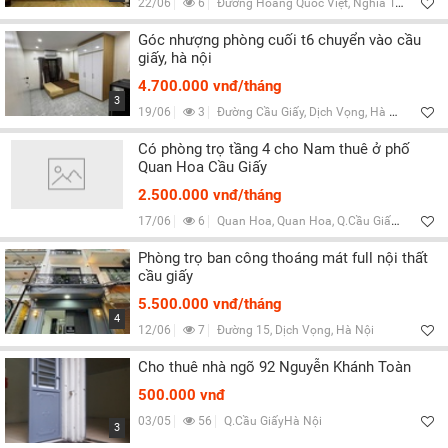
22/06
6
Đường Hoàng Quốc Việt, Nghĩa Tân, Hà Nội
Góc nhượng phòng cuối t6 chuyển vào cầu
giấy, hà nội
4.700.000 vnđ/tháng
3
19/06
3
Đường Cầu Giấy, Dịch Vọng, Hà Nội
Có phòng trọ tầng 4 cho Nam thuê ở phố
Quan Hoa Cầu Giấy
2.500.000 vnđ/tháng
17/06
6
Quan Hoa, Quan Hoa, Q.Cầu Giấy, Hà Nội
Phòng trọ ban công thoáng mát full nội thất
cầu giấy
5.500.000 vnđ/tháng
4
12/06
7
Đường 15, Dịch Vọng, Hà Nội
Cho thuê nhà ngõ 92 Nguyễn Khánh Toàn
500.000 vnđ
03/05
56
Q.Cầu GiấyHà Nội
3