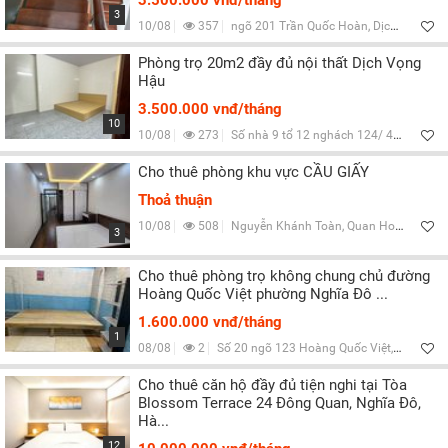
3.500.000 vnđ/tháng
3
10/08
357
ngõ 201 Trần Quốc Hoàn, Dịch Vọng Hậu, Q.Cầu Giấy, Hà Nội
Phòng trọ 20m2 đầy đủ nội thất Dịch Vọng
Hậu
3.500.000 vnđ/tháng
10
10/08
273
Số nhà 9 tổ 12 nghách 124/ 44 Trần Thái Tông, Dịch Vọng Hậu, Q.Cầu Giấy, Hà Nội
Cho thuê phòng khu vực CẦU GIẤY
Thoả thuận
10/08
508
Nguyễn Khánh Toàn, Quan Hoa, Q.Cầu Giấy, Hà Nội
3
Cho thuê phòng trọ không chung chủ đường
Hoàng Quốc Việt phường Nghĩa Đô ...
1.600.000 vnđ/tháng
1
08/08
2
Số 20 ngõ 123 Hoàng Quốc Việt, Nghĩa Đô, Hà Nội
Cho thuê căn hộ đầy đủ tiện nghi tại Tòa
Blossom Terrace 24 Đông Quan, Nghĩa Đô,
Hà...
12