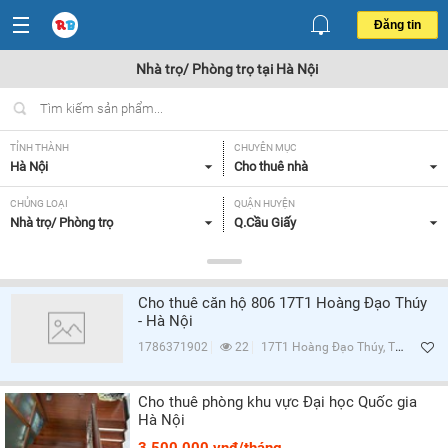
Đăng tin
Nhà trọ/ Phòng trọ tại Hà Nội
TỈNH THÀNH
CHUYÊN MỤC
Hà Nội
Cho thuê nhà
CHỦNG LOẠI
QUẬN HUYỆN
Nhà trọ/ Phòng trọ
Q.Cầu Giấy
GIÁ
TIỆN ÍCH
Tất cả
Tất cả
Cho thuê căn hộ 806 17T1 Hoàng Đạo Thúy
- Hà Nội
Lọc
1786371902
22
17T1 Hoàng Đạo Thúy, Trung Hòa, Q.Cầu Giấy, Hà Nội
Cho thuê phòng khu vực Đại học Quốc gia
Hà Nội