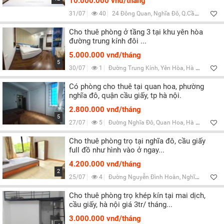
10.000.000 vnđ/tháng
31/07
40
24 Đông Quan, Nghĩa Đô, Q.Cầu Giấy, Hà Nội
Cho thuê phòng ở tầng 3 tại khu yên hòa
đường trung kính đôi ...
5.000.000 vnđ/tháng
5
30/07
1
Đường Trung Kính, Yên Hòa, Hà Nội
Có phòng cho thuê tại quan hoa, phường
nghĩa đô, quận cầu giấy, tp hà nội.
2.800.000 vnđ/tháng
5
27/07
5
Đường Nghĩa Đô, Quan Hoa, Hà Nội
Cho thuê phòng trọ tại nghĩa đô, cầu giấy
full đồ như hình vào ở ngay...
4.200.000 vnđ/tháng
2
25/07
4
Đường Nguyễn Đình Hoàn, Nghĩa Đô, Hà Nội
Cho thuê phòng trọ khép kín tại mai dịch,
cầu giấy, hà nội giá 3tr/ tháng...
3.000.000 vnđ/tháng