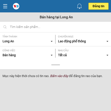
Đăng tin
Bán hàng tại Long An
TỈNH THÀNH
CHUYÊN MỤC
Long An
Lao động phổ thông
CÔNG VIỆC
NHU CẦU
Bán hàng
Tất cả
LOẠI HÌNH
Tất cả
Mục này hiện thời chưa có tin rao.
Bấm vào đây
để đăng tin rao của bạn.
Lọc