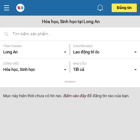
Đăng tin
Hóa học, Sinh học tại Long An
TỈNH THÀNH
CHUYÊN MỤC
Long An
Lao động trí óc
CÔNG VIỆC
NHU CẦU
Hóa học, Sinh học
Tất cả
LOẠI HÌNH
Tất cả
Mục này hiện thời chưa có tin rao.
Bấm vào đây
để đăng tin rao của bạn.
Lọc