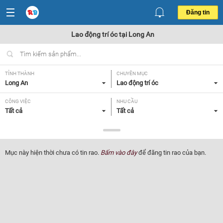
Đăng tin
Lao động trí óc tại Long An
TỈNH THÀNH
CHUYÊN MỤC
Long An
Lao động trí óc
CÔNG VIỆC
NHU CẦU
Tất cả
Tất cả
LOẠI HÌNH
Tất cả
Mục này hiện thời chưa có tin rao.
Bấm vào đây
để đăng tin rao của bạn.
Lọc