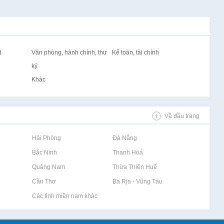
t
Văn phòng, hành chính, thư
Kế toán, tài chính
ký
Khác
Về đầu trang
Rao vặt tại Hải Phòng
Rao vặt tại Đà Nẵng
Rao vặt tại Bắc Ninh
Rao vặt tại Thanh Hoá
Rao vặt tại Quảng Nam
Rao vặt tại Thừa Thiên Huế
Rao vặt tại Cần Thơ
Rao vặt tại Bà Rịa - Vũng Tàu
Rao vặt tại Các tỉnh miền nam khác