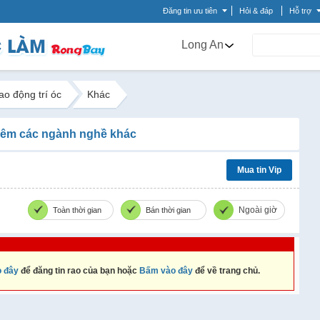
Đăng tin ưu tiên
Hỏi & đáp
Hỗ trợ
Long An
ao động trí óc
Khác
êm các ngành nghề khác
Mua tin Vip
Ngoài giờ
Toàn thời gian
Bán thời gian
 đây
để đăng tin rao của bạn hoặc
Bấm vào đây
để về trang chủ.