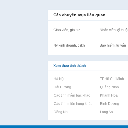
Các chuyên mục liên quan
Giáo viên, gia sư
Nhân viên kỹ thuậ
Nv kinh doanh, cskh
Bảo hiểm, tư vấn
Xem theo tỉnh thành
Rao vặt tại Hà Nội
Rao vặt tại TP.Hồ Chí Minh
Rao vặt tại Hải Dương
Rao vặt tại Quảng Ninh
Rao vặt tại Các tỉnh miền bắc khác
Rao vặt tại Khánh Hoà
Rao vặt tại Các tỉnh miền trung khác
Rao vặt tại Bình Dương
Rao vặt tại Đồng Nai
Rao vặt tại Long An