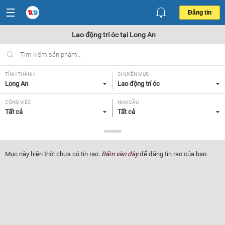
Đăng tin
Lao động trí óc tại Long An
TỈNH THÀNH
CHUYÊN MỤC
Long An
Lao động trí óc
CÔNG VIỆC
NHU CẦU
Tất cả
Tất cả
LOẠI HÌNH
Tất cả
Mục này hiện thời chưa có tin rao.
Bấm vào đây
để đăng tin rao của bạn.
Lọc