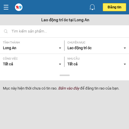
Đăng tin
Lao động trí óc tại Long An
TỈNH THÀNH
CHUYÊN MỤC
Long An
Lao động trí óc
CÔNG VIỆC
NHU CẦU
Tất cả
Tất cả
LOẠI HÌNH
Tất cả
Mục này hiện thời chưa có tin rao.
Bấm vào đây
để đăng tin rao của bạn.
Lọc