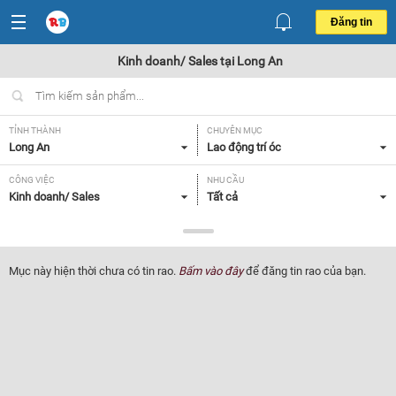
Đăng tin
Kinh doanh/ Sales tại Long An
TỈNH THÀNH
CHUYÊN MỤC
Long An
Lao động trí óc
CÔNG VIỆC
NHU CẦU
Kinh doanh/ Sales
Tất cả
LOẠI HÌNH
Tất cả
Mục này hiện thời chưa có tin rao.
Bấm vào đây
để đăng tin rao của bạn.
Lọc