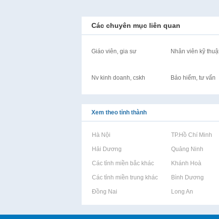
Các chuyên mục liên quan
Giáo viên, gia sư
Nhân viên kỹ thuậ
Nv kinh doanh, cskh
Bảo hiểm, tư vấn
Xem theo tỉnh thành
Rao vặt tại Hà Nội
Rao vặt tại TP.Hồ Chí Minh
Rao vặt tại Hải Dương
Rao vặt tại Quảng Ninh
Rao vặt tại Các tỉnh miền bắc khác
Rao vặt tại Khánh Hoà
Rao vặt tại Các tỉnh miền trung khác
Rao vặt tại Bình Dương
Rao vặt tại Đồng Nai
Rao vặt tại Long An