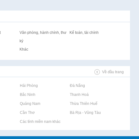
t
Văn phòng, hành chính, thư
Kế toán, tài chính
ký
Khác
Về đầu trang
Rao vặt tại Hải Phòng
Rao vặt tại Đà Nẵng
Rao vặt tại Bắc Ninh
Rao vặt tại Thanh Hoá
Rao vặt tại Quảng Nam
Rao vặt tại Thừa Thiên Huế
Rao vặt tại Cần Thơ
Rao vặt tại Bà Rịa - Vũng Tàu
Rao vặt tại Các tỉnh miền nam khác