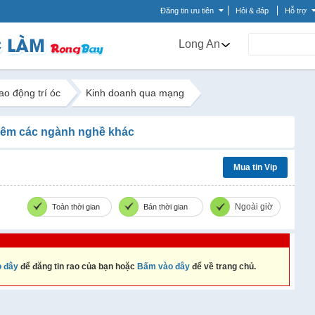
Đăng tin ưu tiên
Hỏi & đáp
Hỗ trợ
Long An
ao động trí óc
Kinh doanh qua mạng
êm các ngành nghề khác
Mua tin Vip
Ngoài giờ
Toàn thời gian
Bán thời gian
 đây
để đăng tin rao của bạn hoặc
Bấm vào đây
để về trang chủ.