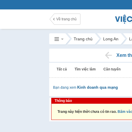
Về trang chủ
Trang chủ
Long An
L
Xem th
Tất cả
Tìm việc làm
Cần tuyển
Kinh doanh qua mạng
Bạn đang xem
Thông báo
Trang này hiện thời chưa có tin rao.
Bấm vào