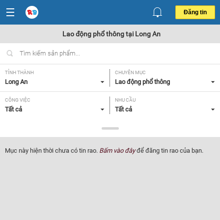
Đăng tin
Lao động phổ thông tại Long An
TỈNH THÀNH
CHUYÊN MỤC
Long An
Lao động phổ thông
CÔNG VIỆC
NHU CẦU
Tất cả
Tất cả
LOẠI HÌNH
Tất cả
Mục này hiện thời chưa có tin rao.
Bấm vào đây
để đăng tin rao của bạn.
Lọc