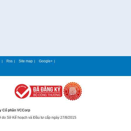
e
Rss
Site map
Google+
|
|
|
|
y Cổ phần VCCorp
9 do Sở Kế hoạch và Đầu tư cấp ngày 27/8/2015