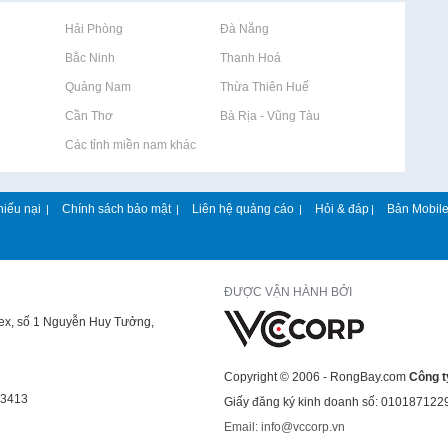
Rao vặt tại Hải Phòng
Rao vặt tại Đà Nẵng
Rao vặt tại Bắc Ninh
Rao vặt tại Thanh Hoá
Rao vặt tại Quảng Nam
Rao vặt tại Thừa Thiên Huế
Rao vặt tại Cần Thơ
Rao vặt tại Bà Rịa - Vũng Tàu
Rao vặt tại Các tỉnh miền nam khác
hiếu nại
Chính sách bảo mật
Liên hệ quảng cáo
Hỏi & đáp
Bản Mobil
|
|
|
|
ĐƯỢC VẬN HÀNH BỞI
lex, số 1 Nguyễn Huy Tưởng,
Copyright © 2006 - RongBay.com
Công t
43413
Giấy đăng ký kinh doanh số: 010187122
Email: info@vccorp.vn