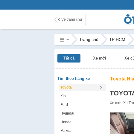
Về trang chủ
Trang chủ
TP HCM
Tất cả
Xe mới
Xe c
Tìm theo hãng xe
Toyota Hi
Toyota
TOYOTA
Kia
Xe mới
,
Xe
Tr
Ford
Hyundai
Honda
Mazda