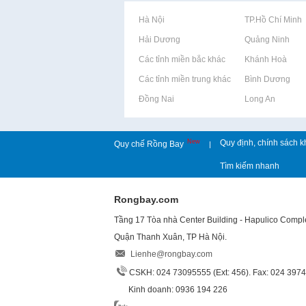
Rao vặt tại Hà Nội
Rao vặt tại TP.Hồ Chí Minh
Rao vặt tại Hải Dương
Rao vặt tại Quảng Ninh
Rao vặt tại Các tỉnh miền bắc khác
Rao vặt tại Khánh Hoà
Rao vặt tại Các tỉnh miền trung khác
Rao vặt tại Bình Dương
Rao vặt tại Đồng Nai
Rao vặt tại Long An
New
Quy định, chính sách k
Quy chế Rồng Bay
|
Tìm kiếm nhanh
Rongbay.com
Tầng 17 Tòa nhà Center Building - Hapulico Comp
Quận Thanh Xuân, TP Hà Nội.
Lienhe@rongbay.com
CSKH: 024 73095555 (Ext: 456). Fax: 024 397
Kinh doanh: 0936 194 226