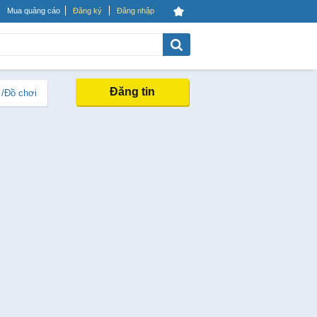
Mua quảng cáo
Đăng ký
Đăng nhập
Đăng tin
 /Đồ chơi