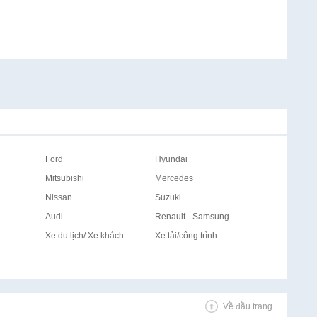
Ford
Hyundai
Mitsubishi
Mercedes
Nissan
Suzuki
Audi
Renault - Samsung
Xe du lịch/ Xe khách
Xe tải/công trình
Về đầu trang