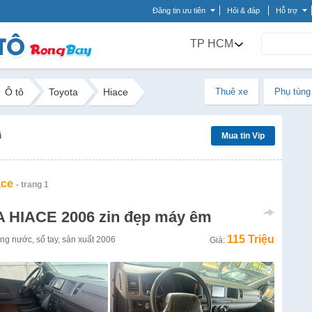
Đăng tin ưu tiên
Hỏi & đáp
Hỗ trợ
TP HCM
Ô tô
Toyota
Hiace
Thuê xe
Phụ tùng
ũ
Mua tin Vip
ace
- trang 1
 HIACE 2006 zin đẹp máy êm
115 Triệu
ong nước
,
số tay
,
sản xuất
2006
Giá: