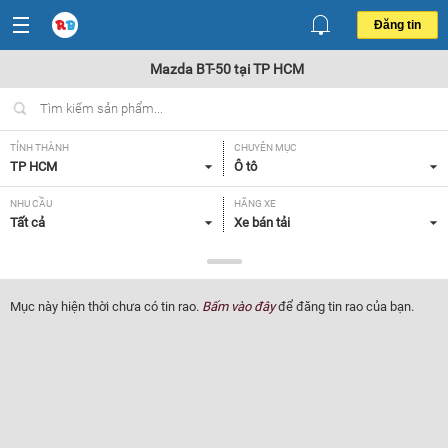
Đăng tin
Mazda BT-50 tại TP HCM
TỈNH THÀNH
CHUYÊN MỤC
TP HCM
Ô tô
NHU CẦU
HÃNG XE
Tất cả
Xe bán tải
DÒNG XE
NĂM SẢN XUẤT
Mazda BT-50
Tất cả
Mục này hiện thời chưa có tin rao.
Bấm vào đây
để đăng tin rao của bạn.
GIÁ XE
XUẤT XỨ
Tất cả
Tất cả
HỘP SỐ
Tất cả