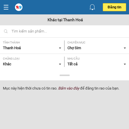
Đăng tin
Khác tại Thanh Hoá
TỈNH THÀNH
CHUYÊN MỤC
Thanh Hoá
Chợ Sim
CHỦNG LOẠI
NHU CẦU
Khác
Tất cả
GIÁ
Tất cả
Mục này hiện thời chưa có tin rao.
Bấm vào đây
để đăng tin rao của bạn.
Lọc