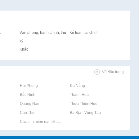
t
Văn phòng, hành chính, thư
Kế toán, tài chính
ký
Khác
Về đầu trang
Rao vặt tại Hải Phòng
Rao vặt tại Đà Nẵng
Rao vặt tại Bắc Ninh
Rao vặt tại Thanh Hoá
Rao vặt tại Quảng Nam
Rao vặt tại Thừa Thiên Huế
Rao vặt tại Cần Thơ
Rao vặt tại Bà Rịa - Vũng Tàu
Rao vặt tại Các tỉnh miền nam khác