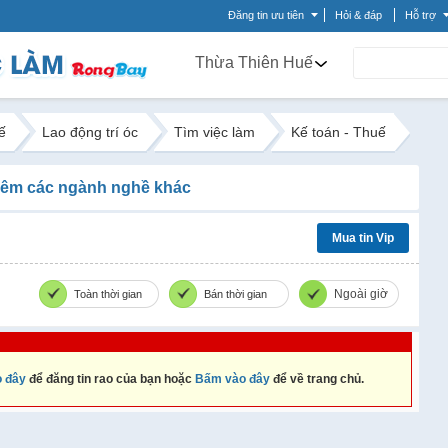
Đăng tin ưu tiên
Hỏi & đáp
Hỗ trợ
Thừa Thiên Huế
ế
Lao động trí óc
Tìm việc làm
Kế toán - Thuế
êm các ngành nghề khác
Mua tin Vip
Ngoài giờ
Toàn thời gian
Bán thời gian
 đây
để đăng tin rao của bạn hoặc
Bấm vào đây
để về trang chủ.