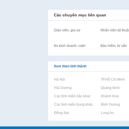
Các chuyên mục liên quan
Giáo viên, gia sư
Nhân viên kỹ thuậ
Nv kinh doanh, cskh
Bảo hiểm, tư vấn
Xem theo tỉnh thành
Rao vặt tại Hà Nội
Rao vặt tại TP.Hồ Chí Minh
Rao vặt tại Hải Dương
Rao vặt tại Quảng Ninh
Rao vặt tại Các tỉnh miền bắc khác
Rao vặt tại Khánh Hoà
Rao vặt tại Các tỉnh miền trung khác
Rao vặt tại Bình Dương
Rao vặt tại Đồng Nai
Rao vặt tại Long An