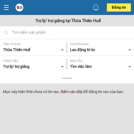
Đăng tin
Trợ lý/ trợ giảng tại Thừa Thiên Huế
TỈNH THÀNH
CHUYÊN MỤC
Thừa Thiên Huế
Lao động trí óc
CÔNG VIỆC
NHU CẦU
Trợ lý/ trợ giảng
Tìm việc làm
LOẠI HÌNH
Tất cả
Mục này hiện thời chưa có tin rao.
Bấm vào đây
để đăng tin rao của bạn.
Lọc