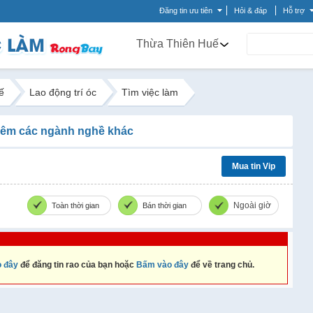
Đăng tin ưu tiên
Hỏi & đáp
Hỗ trợ
Thừa Thiên Huế
ế
Lao động trí óc
Tìm việc làm
êm các ngành nghề khác
Mua tin Vip
Ngoài giờ
Toàn thời gian
Bán thời gian
 đây
để đăng tin rao của bạn hoặc
Bấm vào đây
để về trang chủ.