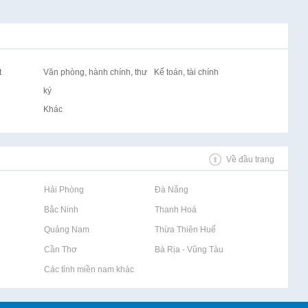
t
Văn phòng, hành chính, thư
Kế toán, tài chính
ký
Khác
Về đầu trang
Rao vặt tại Hải Phòng
Rao vặt tại Đà Nẵng
Rao vặt tại Bắc Ninh
Rao vặt tại Thanh Hoá
Rao vặt tại Quảng Nam
Rao vặt tại Thừa Thiên Huế
Rao vặt tại Cần Thơ
Rao vặt tại Bà Rịa - Vũng Tàu
Rao vặt tại Các tỉnh miền nam khác