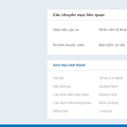
Các chuyên mục liên quan
Giáo viên, gia sư
Nhân viên kỹ thuậ
Nv kinh doanh, cskh
Bảo hiểm, tư vấn
Xem theo tỉnh thành
Rao vặt tại Hà Nội
Rao vặt tại TP.Hồ Chí Minh
Rao vặt tại Hải Dương
Rao vặt tại Quảng Ninh
Rao vặt tại Các tỉnh miền bắc khác
Rao vặt tại Khánh Hoà
Rao vặt tại Các tỉnh miền trung khác
Rao vặt tại Bình Dương
Rao vặt tại Đồng Nai
Rao vặt tại Long An