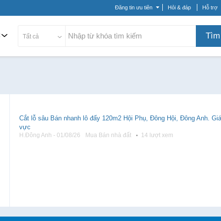
Đăng tin ưu tiên
Hỏi & đáp
Hỗ trợ
c
Tìm
Tất cả
Cắt lỗ sâu Bán nhanh lô đấy 120m2 Hội Phụ, Đông Hội, Đông Anh. Giá
vực
H.Đông Anh - 01/08/26
Mua Bán nhà đất
14 lượt xem