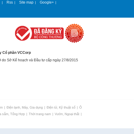
e
Rss
Site map
Google+
|
|
|
|
y Cổ phần VCCorp
9 do Sở Kế hoạch và Đầu tư cấp ngày 27/8/2015
im
|
Điện lạnh, Máy, Gia dụng
|
Điện tử, Kỹ thuật số
|
Ô
a sắm, Tổng Hợp
|
Thời trang nam
|
Vườn, Ngoại thất
|