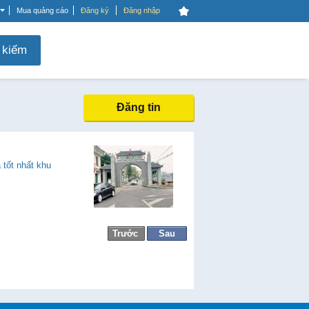
Mua quảng cáo
Đăng ký
Đăng nhập
 kiếm
Đăng tin
 tốt nhất khu
Trước
Sau