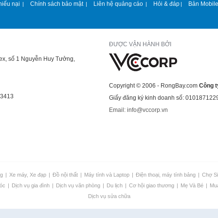
hiếu nại
Chính sách bảo mật
Liên hệ quảng cáo
Hỏi & đáp
Bản Mobil
|
|
|
|
ĐƯỢC VẬN HÀNH BỞI
lex, số 1 Nguyễn Huy Tưởng,
Copyright © 2006 - RongBay.com
Công t
43413
Giấy đăng ký kinh doanh số: 010187122
Email: info@vccorp.vn
ng
|
Xe máy, Xe đạp
|
Đồ nội thất
|
Máy tính và Laptop
|
Điện thoại, máy tính bảng
|
Chợ S
 óc
|
Dịch vụ gia đình
|
Dịch vụ văn phòng
|
Du lịch
|
Cơ hội giao thương
|
Mẹ Và Bé
|
Mu
Dịch vụ sửa chữa