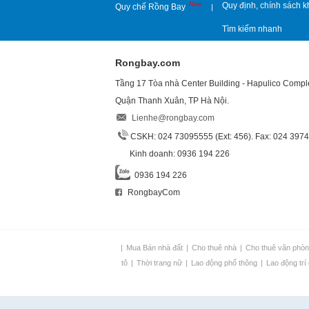
New
Quy định, chính sách k
Quy chế Rồng Bay
|
Tìm kiếm nhanh
Rongbay.com
Tầng 17 Tòa nhà Center Building - Hapulico Comp
Quận Thanh Xuân, TP Hà Nội.
Lienhe@rongbay.com
CSKH: 024 73095555 (Ext: 456). Fax: 024 397
Kinh doanh: 0936 194 226
0936 194 226
RongbayCom
|
Mua Bán nhà đất
|
Cho thuê nhà
|
Cho thuê văn phò
tô
|
Thời trang nữ
|
Lao động phổ thông
|
Lao động trí