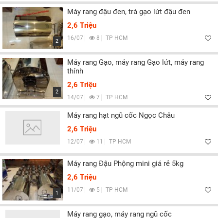
Máy rang đậu đen, trà gạo lứt đậu đen
2,6 Triệu
16/07
8
TP HCM
2
Máy rang Gạo, máy rang Gạo lứt, máy rang
thính
2,6 Triệu
2
14/07
7
TP HCM
Máy rang hạt ngũ cốc Ngọc Châu
2,6 Triệu
12/07
11
TP HCM
Máy rang Đậu Phộng mini giá rẻ 5kg
2,6 Triệu
11/07
5
TP HCM
1
Máy rang gạo, máy rang ngũ cốc