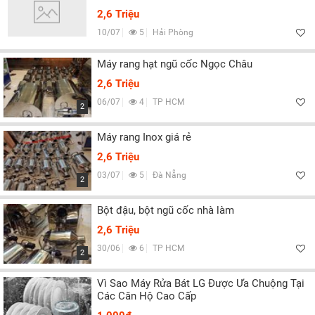
2,6 Triệu
10/07
5
Hải Phòng
Máy rang hạt ngũ cốc Ngọc Châu
2,6 Triệu
06/07
4
TP HCM
2
Máy rang Inox giá rẻ
2,6 Triệu
03/07
5
Đà Nẵng
2
Bột đậu, bột ngũ cốc nhà làm
2,6 Triệu
30/06
6
TP HCM
2
Vì Sao Máy Rửa Bát LG Được Ưa Chuộng Tại
Các Căn Hộ Cao Cấp