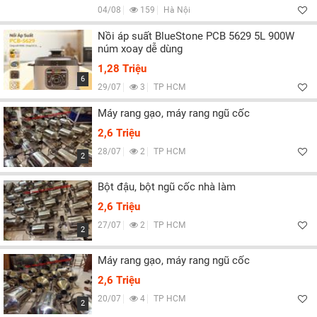
04/08
159
Hà Nội
Nồi áp suất BlueStone PCB 5629 5L 900W
núm xoay dễ dùng
1,28 Triệu
6
29/07
3
TP HCM
Máy rang gạo, máy rang ngũ cốc
2,6 Triệu
28/07
2
TP HCM
2
Bột đậu, bột ngũ cốc nhà làm
2,6 Triệu
27/07
2
TP HCM
2
Máy rang gạo, máy rang ngũ cốc
2,6 Triệu
20/07
4
TP HCM
2