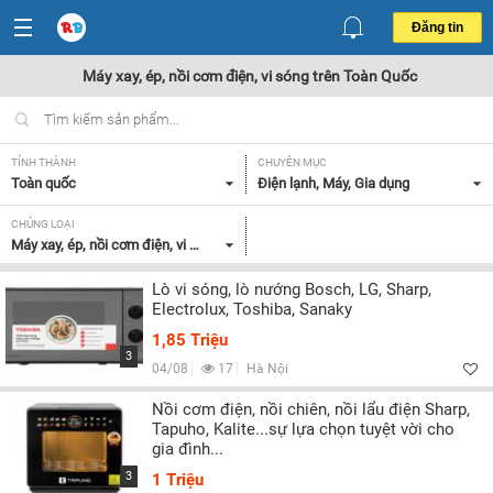
Đăng tin
Máy xay, ép, nồi cơm điện, vi sóng trên Toàn Quốc
TỈNH THÀNH
CHUYÊN MỤC
Toàn quốc
Điện lạnh, Máy, Gia dụng
CHỦNG LOẠI
Máy xay, ép, nồi cơm điện, vi sóng
Lò vi sóng, lò nướng Bosch, LG, Sharp,
Electrolux, Toshiba, Sanaky
1,85 Triệu
3
04/08
17
Hà Nội
Nồi cơm điện, nồi chiên, nồi lẩu điện Sharp,
Tapuho, Kalite...sự lựa chọn tuyệt vời cho
gia đình...
3
1 Triệu