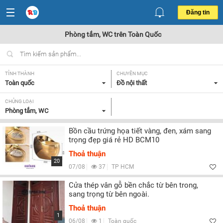
Đăng tin
Phòng tắm, WC trên Toàn Quốc
TỈNH THÀNH
CHUYÊN MỤC
Toàn quốc
Đồ nội thất
CHỦNG LOẠI
Phòng tắm, WC
Bồn cầu trứng họa tiết vàng, đen, xám sang
trọng đẹp giá rẻ HD BCM10
Thoả thuận
20
07/08
37
TP HCM
Cửa thép vân gỗ bền chắc từ bên trong,
sang trọng từ bên ngoài.
Thoả thuận
1
06/08
1
Toàn quốc